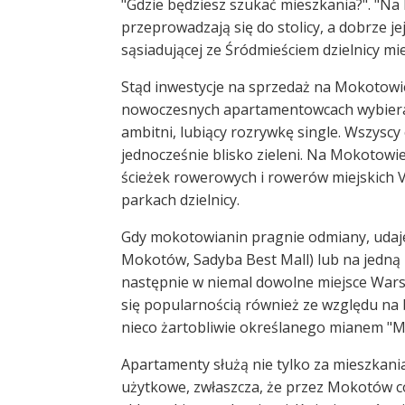
"Gdzie będziesz szukać mieszkania?". "Na
przeprowadzają się do stolicy, a dobrze jej 
sąsiadującej ze Śródmieściem dzielnicy mi
Stąd inwestycje na sprzedaż na Mokotowi
nowoczesnych apartamentowcach wybieraj
ambitni, lubiący rozrywkę single. Wszyscy
jednocześnie blisko zieleni. Na Mokotowi
ścieżek rowerowych i rowerów miejskich Vet
parkach dzielnicy.
Gdy mokotowianin pragnie odmiany, udaje s
Mokotów, Sadyba Best Mall) lub na jedną z 
następnie w niemal dowolne miejsce Wars
się popularnością również ze względu n
nieco żartobliwie określanego mianem "M
Apartamenty służą nie tylko za mieszkani
użytkowe, zwłaszcza, że przez Mokotów cod