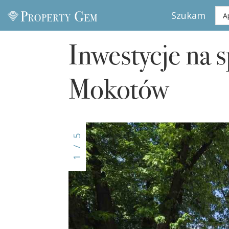
Szukam
Inwestycje na sprzed
Inwestycje na 
Mokotów
5
/
1