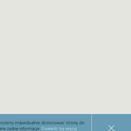
im możemy indywidualnie dostosować stronę do
ane żadne informacje.
Dowiedz się więcej