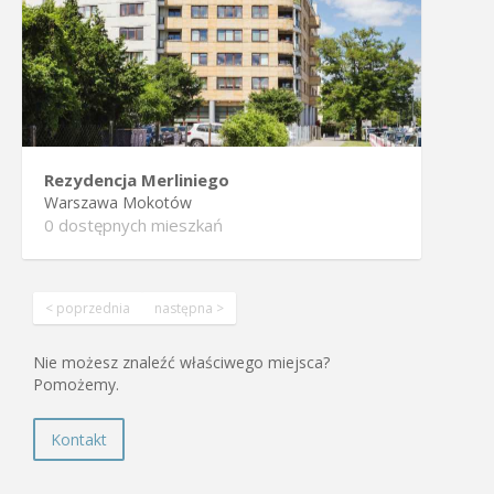
Rezydencja Merliniego
Warszawa Mokotów
0
dostępnych mieszkań
< poprzednia
następna >
Nie możesz znaleźć właściwego miejsca?
Pomożemy.
Kontakt