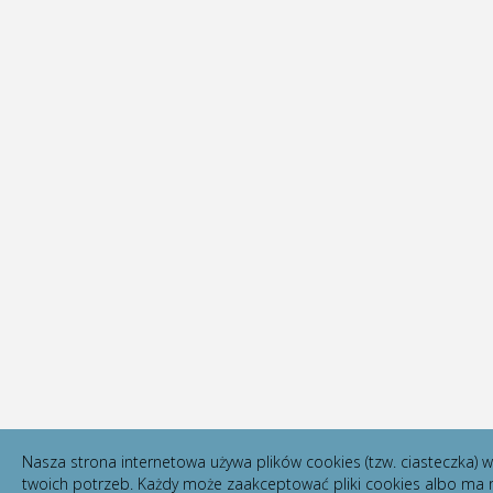
Nasza strona internetowa używa plików cookies (tzw. ciasteczka)
twoich potrzeb. Każdy może zaakceptować pliki cookies albo ma m