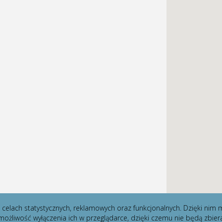
 w celach statystycznych, reklamowych oraz funkcjonalnych. Dzięki n
ożliwość wyłączenia ich w przeglądarce, dzięki czemu nie będą zbier