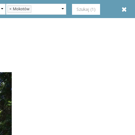
+48 22 622 10 10
Szukaj (1)
Kontakt
×
Mokotów