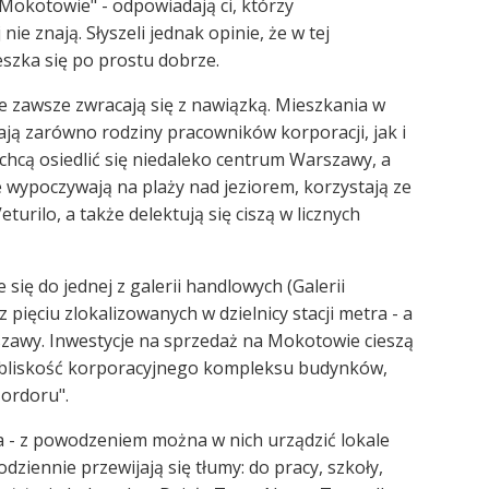
 Mokotowie" - odpowiadają ci, którzy
nie znają. Słyszeli jednak opinie, że w tej
eszka się po prostu dobrze.
e zawsze zwracają się z nawiązką. Mieszkania w
ą zarówno rodziny pracowników korporacji, jak i
 chcą osiedlić się niedaleko centrum Warszawy, a
e wypoczywają na plaży nad jeziorem, korzystają ze
urilo, a także delektują się ciszą w licznych
ię do jednej z galerii handlowych (Galerii
pięciu zlokalizowanych w dzielnicy stacji metra - a
zawy. Inwestycje na sprzedaż na Mokotowie cieszą
a bliskość korporacyjnego kompleksu budynków,
ordoru".
a - z powodzeniem można w nich urządzić lokale
ziennie przewijają się tłumy: do pracy, szkoły,