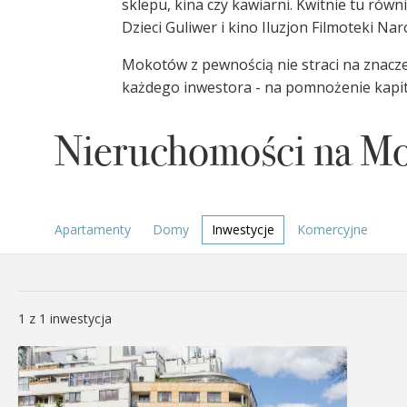
sklepu, kina czy kawiarni. Kwitnie tu równ
Dzieci Guliwer i kino Iluzjon Filmoteki Na
Mokotów z pewnością nie straci na znaczen
każdego inwestora - na pomnożenie kapita
Nieruchomości na M
Apartamenty
Domy
Inwestycje
Komercyjne
1 z 1 inwestycja